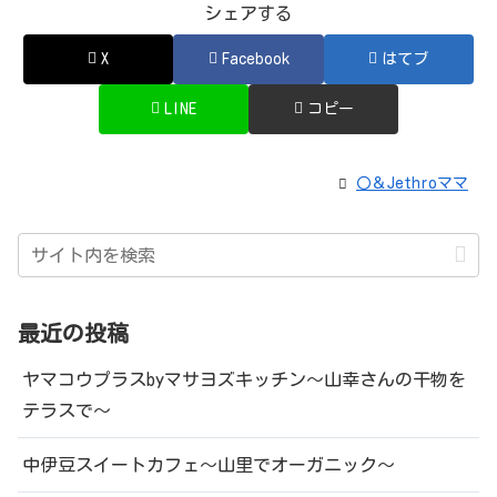
シェアする
X
Facebook
はてブ
LINE
コピー
〇＆Jethroママ
最近の投稿
ヤマコウプラスbyマサヨズキッチン～山幸さんの干物を
テラスで～
中伊豆スイートカフェ～山里でオーガニック～