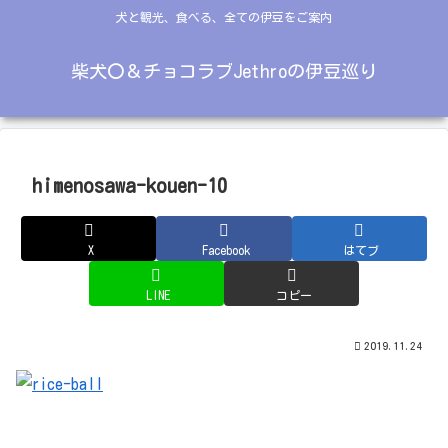
犬と観光、食べる、全ての伊豆をご案内
柴犬〇＆チョコラブJethroの伊豆巡り
himenosawa-kouen-10
X
Facebook
はてブ
LINE
コピー
2019.11.24