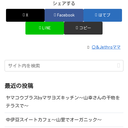
シェアする
X
Facebook
はてブ
LINE
コピー
〇＆Jethroママ
最近の投稿
ヤマコウプラスbyマサヨズキッチン～山幸さんの干物を
テラスで～
中伊豆スイートカフェ～山里でオーガニック～