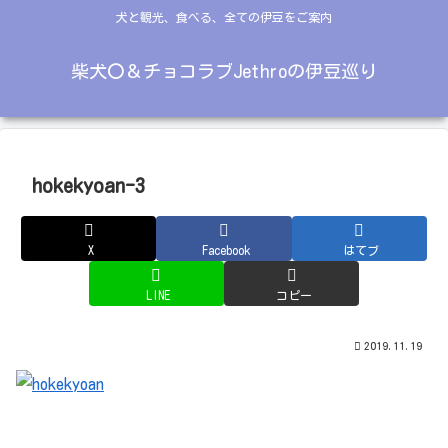
犬と観光、食べる、全ての伊豆をご案内
柴犬〇＆チョコラブJethroの伊豆巡り
hokekyoan-3
X
Facebook
はてブ
LINE
コピー
2019.11.19