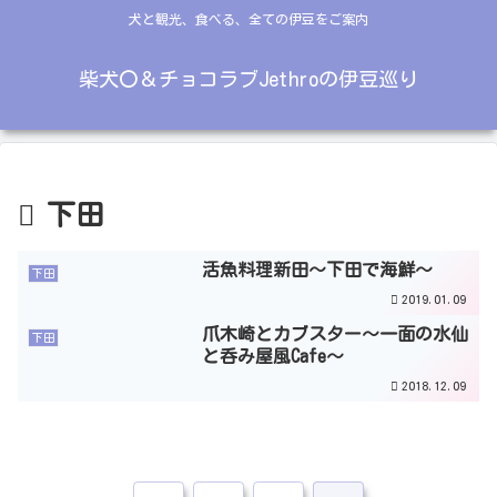
犬と観光、食べる、全ての伊豆をご案内
柴犬〇＆チョコラブJethroの伊豆巡り
下田
活魚料理新田～下田で海鮮～
下田
2019.01.09
爪木崎とカブスター～一面の水仙
下田
と呑み屋風Cafe～
2018.12.09