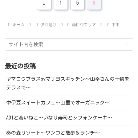
前
1
5
6
へ
ホーム
伊豆巡り
南伊豆エリア
下田
最近の投稿
ヤマコウプラスbyマサヨズキッチン～山幸さんの干物を
テラスで～
中伊豆スイートカフェ～山里でオーガニック～
AOIと蒼いねこ～いなり寿司とシフォンケーキ～
奏の森リゾート～ワンコと散歩＆ランチ～