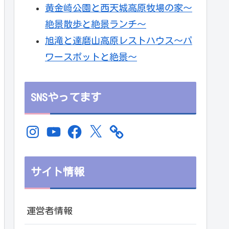
黄金崎公園と西天城高原牧場の家～
絶景散歩と絶景ランチ～
旭滝と達磨山高原レストハウス～パ
ワースポットと絶景～
SNSやってます
Instagram
YouTube
Facebook
X
サイト情報
運営者情報