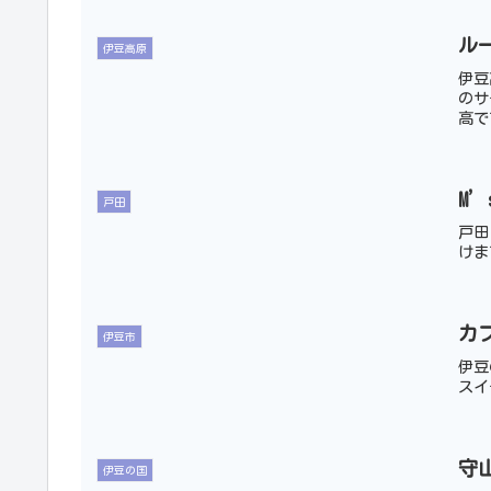
ル
伊豆高原
伊豆
のサ
高で
M
戸田
戸田
けま
カ
伊豆市
伊豆
スイ
守
伊豆の国