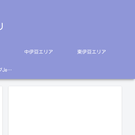
り
中伊豆エリア
東伊豆エリア
柴犬〇＆チョコラブJethroご紹介