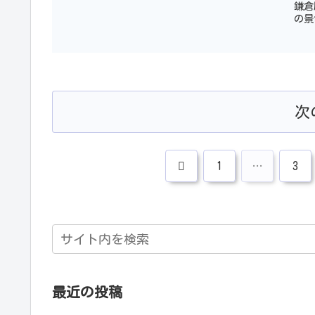
鎌倉
の景
次
前
1
…
3
へ
最近の投稿