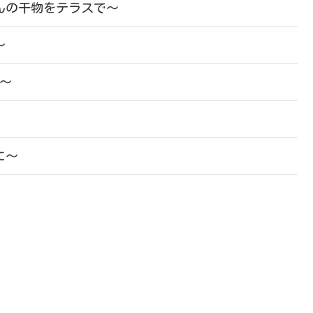
んの干物をテラスで～
～
キ～
に～