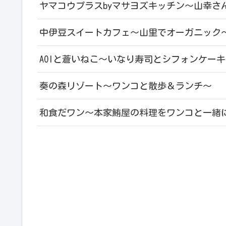
ヤマコウプラスbyマサヨズキッチン～山幸さ
中伊豆スイートカフェ～山里でオーガニック
AOIと蒼いねこ～いなり寿司とシフォンケー
奏の森リゾート～ワンコと散歩＆ランチ～
和食だワン～本家鮪屋の料理をワンコと一緒