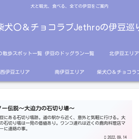
犬と観光、食べる、全ての伊豆をご案内
柴犬〇＆チョコラブJethroの伊豆巡
の散歩スポット一覧
伊豆のドッグラン一覧
北伊豆エリア
西伊豆エリア
南伊豆エリア
ノー伝説～大迫力の石切り場～
豆にある石切り場跡。道の駅から近く、意外と気軽に行ける。大
の石切り場は一見の価値あり。ワンコ連れは近くの鹿肉料理店マ
ーに連絡の事。
2022.09.14