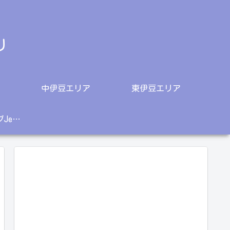
り
中伊豆エリア
東伊豆エリア
柴犬〇＆チョコラブJethroご紹介