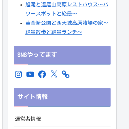
旭滝と達磨山高原レストハウス～パ
ワースポットと絶景～
黄金崎公園と西天城高原牧場の家～
絶景散歩と絶景ランチ～
SNSやってます
Instagram
YouTube
Facebook
X
サイト情報
運営者情報