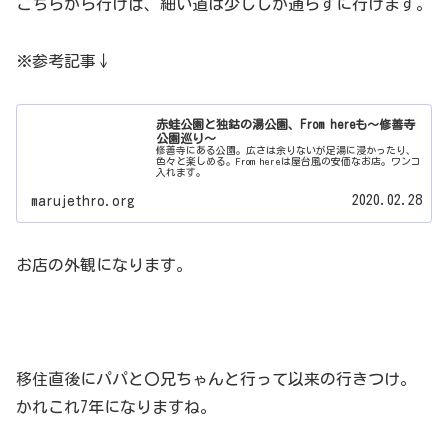
こちらから行けば、細い道は少ししか通らずに行けます。
※参考記事↓
赤蛙公園と独鈷の湯公園、From hereも～修善寺
公園巡り～
修善寺にある公園。広さは余りないが足湯に浸かったり、
色々と楽しめる。From hereは屋台風の安価なお店。ワンコ
入れます。
2020.02.28
marujethro.org
お店の外観になります。
移住直後にパパと〇兄ちゃんと行って以来の行きつけ。
かれこれ7年になりますね。