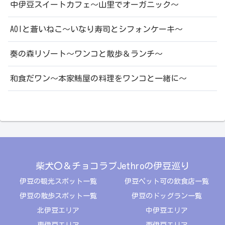
中伊豆スイートカフェ～山里でオーガニック～
AOIと蒼いねこ～いなり寿司とシフォンケーキ～
奏の森リゾート～ワンコと散歩＆ランチ～
和食だワン～本家鮪屋の料理をワンコと一緒に～
柴犬〇＆チョコラブJethroの伊豆巡り
伊豆の観光スポット一覧
伊豆ペット可の飲食店一覧
伊豆の散歩スポット一覧
伊豆のドッグラン一覧
北伊豆エリア
中伊豆エリア