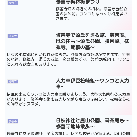
修善寺梅林梅まつり
修善寺
修善寺虹の郷近くの梅林。修善寺自然公
園の斜め前。ワンコとゆっくり梅見学で
きます。
修善寺で源氏を巡る旅、芙蓉庵、
修善寺
風の径も～源氏公園、指月殿、修
禅寺、範頼の墓～
伊豆の小京都ともいわれる修善寺。風情ある街散歩ができます。竹林
の小径、修禅寺、源氏のお墓、恋の橋めぐり、など見所沢山。ワンコ
と入れる飲食店もあります。
人力車伊豆松崎組～ワンコと人力
修善寺
車～
伊豆に来たらワンコと人力車に乗りましょう。大型犬も乗れる人力車
があります。修善寺の街を観光しながら走るのは楽しい。松崎なら桜
の時季がオススメ。
日枝神社と鹿山公園、琴茶庵も～
修善寺
修善寺地味散歩～
修善寺にある縁結び、子宝の神社。レアなお守りが買える。鹿山公園