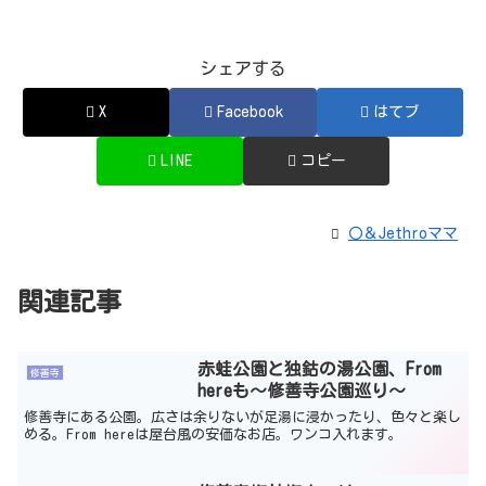
シェアする
X
Facebook
はてブ
LINE
コピー
〇＆Jethroママ
関連記事
赤蛙公園と独鈷の湯公園、From
修善寺
hereも～修善寺公園巡り～
修善寺にある公園。広さは余りないが足湯に浸かったり、色々と楽し
める。From hereは屋台風の安価なお店。ワンコ入れます。