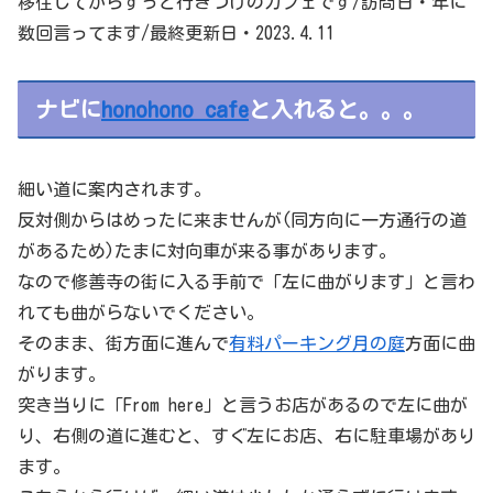
移住してからずっと行きつけのカフェです/訪問日・年に
数回言ってます/最終更新日・2023.4.11
ナビに
honohono cafe
と入れると。。。
細い道に案内されます。
反対側からはめったに来ませんが(同方向に一方通行の道
があるため)たまに対向車が来る事があります。
なので修善寺の街に入る手前で「左に曲がります」と言わ
れても曲がらないでください。
そのまま、街方面に進んで
有料パーキング月の庭
方面に曲
がります。
突き当りに「From here」と言うお店があるので左に曲が
り、右側の道に進むと、すぐ左にお店、右に駐車場があり
ます。