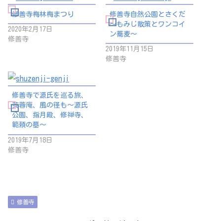
修善寺梅林梅まつり
修善寺自然公園とさくだ
～もみじ散策とワンコイ
2020年2月17日
ン蕎麦～
修善寺
2019年11月15日
修善寺
修善寺で源氏を巡る旅、
芙蓉庵、風の径も～源氏
公園、指月殿、修禅寺、
範頼の墓～
2019年7月18日
修善寺
修善寺