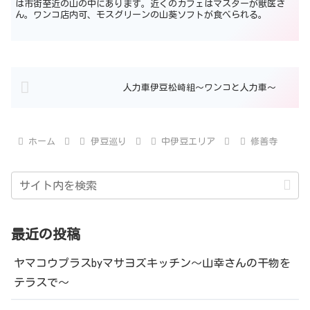
は市街至近の山の中にあります。近くのカフェはマスターが獣医さ
ん。ワンコ店内可、モスグリーンの山葵ソフトが食べられる。
人力車伊豆松崎組～ワンコと人力車～
ホーム
伊豆巡り
中伊豆エリア
修善寺
最近の投稿
ヤマコウプラスbyマサヨズキッチン～山幸さんの干物を
テラスで～