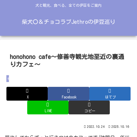
犬と観光、食べる、全ての伊豆をご案内
柴犬〇＆チョコラブJethroの伊豆巡り
honohono cafe～修善寺観光地至近の裏通
りカフェ～
修善寺
X
Facebook
はてブ
LINE
コピー
2022.10.24
2025.10.16