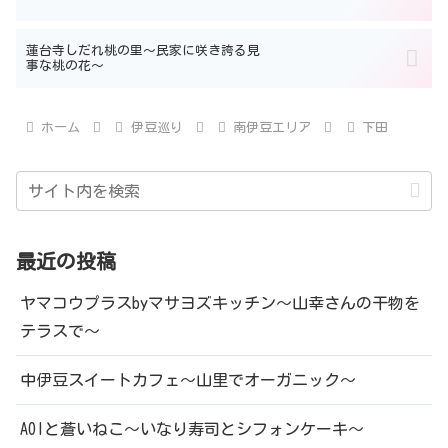
蓮台寺しだれ桃の里～民家に咲き誇る見
事な桃の花～
ホーム
伊豆巡り
南伊豆エリア
下田
最近の投稿
ヤマコウプラスbyマサヨズキッチン～山幸さんの干物を
テラスで～
中伊豆スイートカフェ～山里でオーガニック～
AOIと蒼いねこ～いなり寿司とシフォンケーキ～