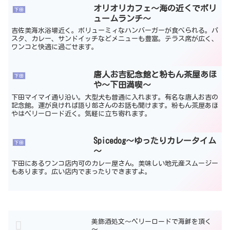
オリオリカフェ～海の近くでボリ
下田
ュームランチ～
吉佐美海水浴場近く。ボリューミィなハンバーガーが食べられる。パ
スタ、カレー、サンドイッチなどメニューも豊富。テラス席が広く、
ワンコと快適に過ごせます。
唐人お吉記念館と粉もん茶屋あほ
下田
や～下田満喫～
下田マイマイ通り沿い。大型犬も普通に入れます。有名な唐人お吉の
記念館。運が良ければ語り部さんのお話も聞けます。粉もん茶屋あほ
やはペリーロード近く。気軽に立ち寄れます。
Spicedog～ゆったりカレータイム
下田
～
下田にあるワンコ店内可のカレー屋さん。美味しい地元産スムージー
もあります。広い店内でまったりできますよ。
美飾酒処文～ペリーロードで海鮮を頂く
～