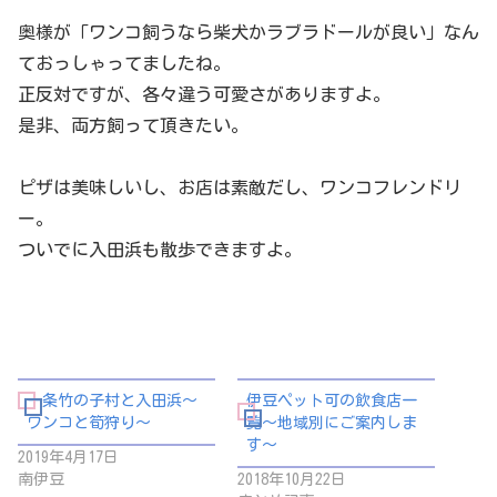
奥様が「ワンコ飼うなら柴犬かラブラドールが良い」なん
ておっしゃってましたね。
正反対ですが、各々違う可愛さがありますよ。
是非、両方飼って頂きたい。
ピザは美味しいし、お店は素敵だし、ワンコフレンドリ
ー。
ついでに入田浜も散歩できますよ。
一条竹の子村と入田浜～
伊豆ペット可の飲食店一
ワンコと筍狩り～
覧～地域別にご案内しま
す～
2019年4月17日
南伊豆
2018年10月22日