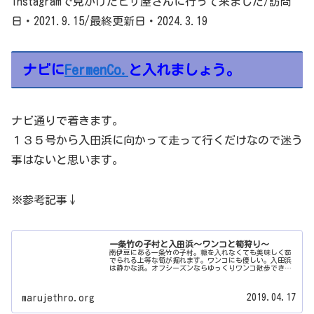
Instagramで見かけたピザ屋さんに行って来ました/訪問
日・2021.9.15/最終更新日・2024.3.19
ナビに
FermenCo.
と入れましょう。
ナビ通りで着きます。
１３５号から入田浜に向かって走って行くだけなので迷う
事はないと思います。
※参考記事↓
一条竹の子村と入田浜～ワンコと筍狩り～
南伊豆にある一条竹の子村。糠を入れなくても美味しく茹
でられる上等な筍が掘れます。ワンコにも優しい。入田浜
は静かな浜。オフシーズンならゆっくりワンコ散歩できま
すよ。
2019.04.17
marujethro.org