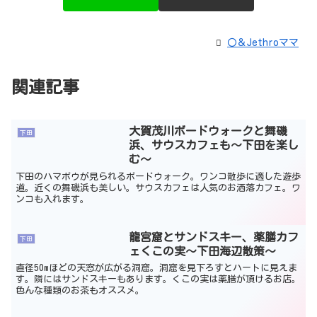
〇＆Jethroママ
関連記事
大賀茂川ボードウォークと舞磯
下田
浜、サウスカフェも～下田を楽し
む～
下田のハマボウが見られるボードウォーク。ワンコ散歩に適した遊歩
道。近くの舞磯浜も美しい。サウスカフェは人気のお洒落カフェ。ワ
ンコも入れます。
龍宮窟とサンドスキー、薬膳カフ
下田
ェくこの実～下田海辺散策～
直径50mほどの天窓が広がる洞窟。洞窟を見下ろすとハートに見えま
す。隣にはサンドスキーもあります。くこの実は薬膳が頂けるお店。
色んな種類のお茶もオススメ。