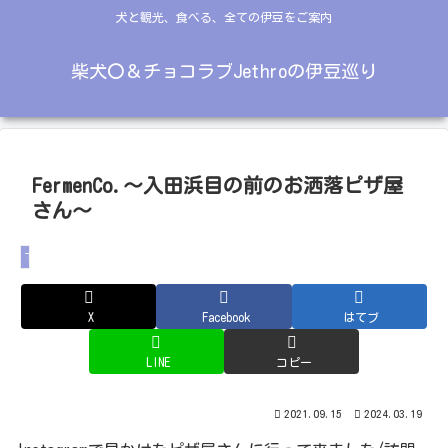
犬と観光、食べる、全ての伊豆をご案内
柴犬〇＆チョコラブJethroの伊豆巡り
FermenCo.～入田浜目の前のお洒落ピザ屋
さん～
下田
X
Facebook
はてブ
LINE
コピー
2021.09.15
2024.03.19